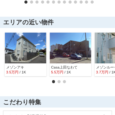
エリアの近い物件
メゾンアキ
Casa上田なわて
メゾンルー
3.5
万
円
/ 1K
5.5
万
円
/ 1K
3.7
万
円
/ 1
こだわり特集