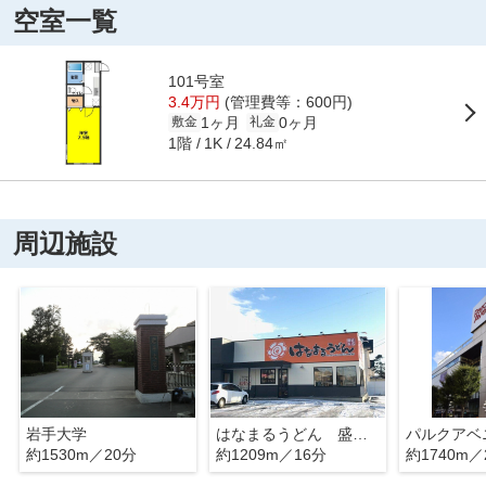
空室一覧
101号室
3.4万円
(管理費等：600円)
1ヶ月
0ヶ月
敷金
礼金
1階
24.84㎡
1K
周辺施設
岩手大学
はなまるうどん 盛岡向中野店
約1530m／20分
約1209m／16分
約1740m／