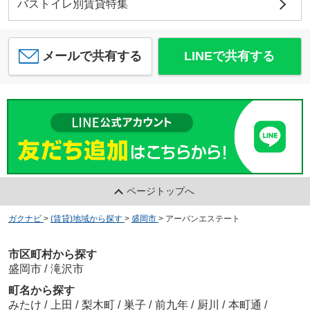
バストイレ別賃貸特集
メールで共有する
LINEで共有する
ページトップへ
ガクナビ
>
(賃貸)地域から探す
>
盛岡市
>
アーバンエステート
市区町村から探す
盛岡市
/
滝沢市
町名から探す
みたけ
/
上田
/
梨木町
/
巣子
/
前九年
/
厨川
/
本町通
/