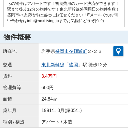
らの物件はアパートです！初期費用のカード決済ができます！
駅まで徒歩12分の物件です！東北新幹線盛岡周辺の物件多数！
盛岡市の賃貸物件は当社にお任せください！Eメールでのお問
い合わせはinfo@nextliving.jpまでお気軽にどうぞ(^o^)
物件概要
所在地
岩手県
盛岡市
夕顔瀬町
２-２３
交通
東北新幹線
「
盛岡
」駅 徒歩12分
賃料
3.4万円
管理費等
600円
面積
24.84㎡
築年月
1991年 3月(築35年)
種別 / 構造
アパート / 木造