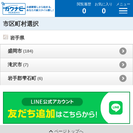
閲覧履歴
お気に入り
メニュー
0
0
市区町村選択
岩手県
盛岡市
(184)
滝沢市
(7)
岩手郡雫石町
(6)
ページトップへ