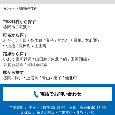
ガクナビ
>
周辺施設案内
市区町村から探す
盛岡市
/
滝沢市
町名から探す
みたけ
/
上田
/
梨木町
/
巣子
/
前九年
/
厨川
/
本町通
/
中央通
/
長田町
/
山王町
路線から探す
いわて銀河鉄道
/
山田線
/
東北本線
/
田沢湖線
/
東北新幹線
/
秋田新幹線
駅から探す
盛岡
/
厨川
/
上盛岡
/
青山
/
巣子
/
仙北町
電話でお問い合わせ
営業時間：
平日・土曜/9:30-18:00 日曜・祝日/9:30-15:00
定休日：
毎週水曜日・年末年始・ＧＷ・お盆