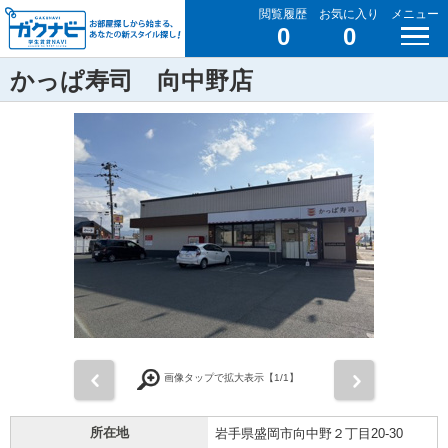
閲覧履歴
お気に入り
メニュー
0
0
かっぱ寿司 向中野店
前
次
画像タップで拡大表示【
1
/1】
所在地
岩手県盛岡市向中野２丁目20-30