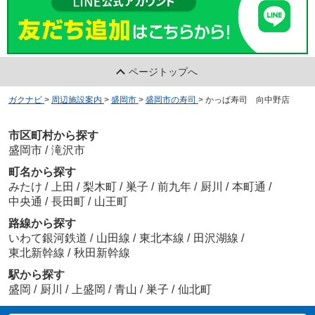
ページトップへ
ガクナビ
>
周辺施設案内
>
盛岡市
>
盛岡市の寿司
>
かっぱ寿司 向中野店
市区町村から探す
盛岡市
/
滝沢市
町名から探す
みたけ
/
上田
/
梨木町
/
巣子
/
前九年
/
厨川
/
本町通
/
中央通
/
長田町
/
山王町
路線から探す
いわて銀河鉄道
/
山田線
/
東北本線
/
田沢湖線
/
東北新幹線
/
秋田新幹線
駅から探す
盛岡
/
厨川
/
上盛岡
/
青山
/
巣子
/
仙北町