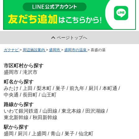
ページトップへ
ガクナビ
>
周辺施設案内
>
盛岡市
>
盛岡市の温泉
>
喜盛の湯
市区町村から探す
盛岡市
/
滝沢市
町名から探す
みたけ
/
上田
/
梨木町
/
巣子
/
前九年
/
厨川
/
本町通
/
中央通
/
長田町
/
山王町
路線から探す
いわて銀河鉄道
/
山田線
/
東北本線
/
田沢湖線
/
東北新幹線
/
秋田新幹線
駅から探す
盛岡
/
厨川
/
上盛岡
/
青山
/
巣子
/
仙北町