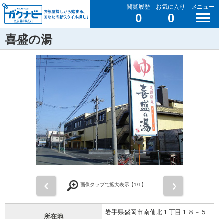
閲覧履歴
お気に入り
メニュー
0
0
喜盛の湯
前
次
画像タップで拡大表示【
1
/1】
岩手県盛岡市南仙北１丁目１８－５
所在地