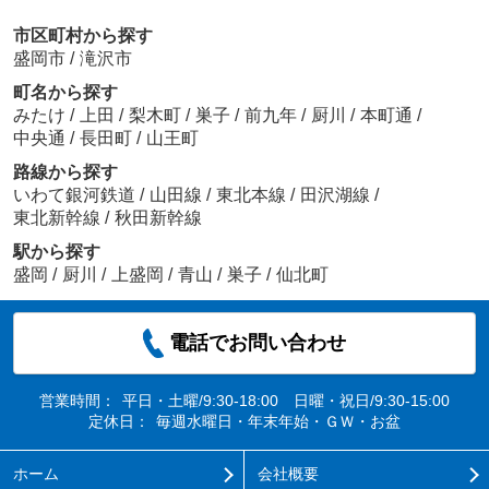
市区町村から探す
盛岡市
/
滝沢市
町名から探す
みたけ
/
上田
/
梨木町
/
巣子
/
前九年
/
厨川
/
本町通
/
中央通
/
長田町
/
山王町
路線から探す
いわて銀河鉄道
/
山田線
/
東北本線
/
田沢湖線
/
東北新幹線
/
秋田新幹線
駅から探す
盛岡
/
厨川
/
上盛岡
/
青山
/
巣子
/
仙北町
電話でお問い合わせ
営業時間：
平日・土曜/9:30-18:00 日曜・祝日/9:30-15:00
定休日：
毎週水曜日・年末年始・ＧＷ・お盆
ホーム
会社概要