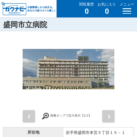
閲覧履歴
お気に入り
メニュー
0
0
盛岡市立病院
前
次
画像タップで拡大表示【
1
/1】
所在地
岩手県盛岡市本宮５丁目１５－１