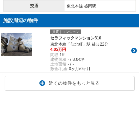
交通
東北本線 盛岡駅
施設周辺の物件
賃貸｜マンション
セラフィックマンション310
東北本線「仙北町」駅 徒歩22分
4.05万円
間取:
1R
建物面積:
- / 8.04坪
土地面積:
- / -
敷金/礼金:
0ヶ月/0ヶ月
近くの物件をもっと見る