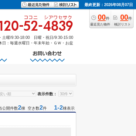
最終更新：2026年08月07日
00
00
件
件
最近見た物件
検討リスト
/9:30-18:00 日曜・祝日/9:30-15:00
休日：毎週水曜日・年末年始・ＧＷ・お盆
表示件数：
2
2
1-2
当公開件数
棟 空き数
件
棟表示