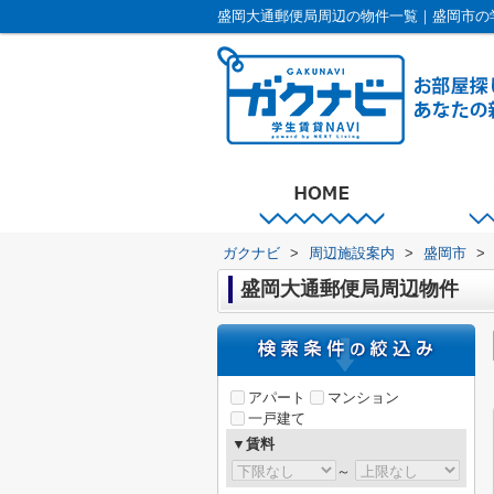
盛岡大通郵便局周辺の物件一覧｜盛岡市の
ガクナビ
>
周辺施設案内
>
盛岡市
>
盛岡大通郵便局周辺物件
アパート
マンション
一戸建て
▼賃料
～