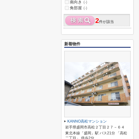
南向き
(-)
角部屋
(-)
2
件が該当
新着物件
KANNO高松マンション
岩手県盛岡市高松２丁目２７－６４
東北本線「盛岡」駅 バス21分 「高松
二丁目」 停歩2分