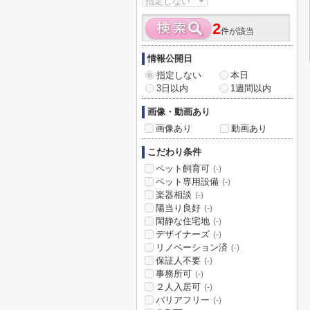
2
件が該当
情報公開日
指定しない
本日
3日以内
1週間以内
画像・動画あり
画像あり
動画あり
こだわり条件
ペット飼育可
(-)
ペット専用設備
(-)
楽器相談
(-)
陽当り良好
(-)
閑静な住宅地
(-)
デザイナーズ
(-)
リノベーション済
(-)
保証人不要
(-)
事務所可
(-)
２人入居可
(-)
バリアフリー
(-)