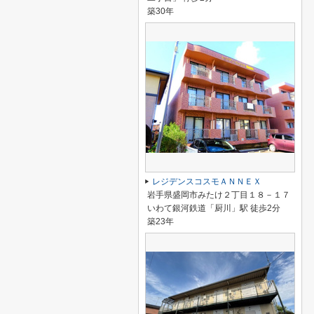
築30年
レジデンスコスモＡＮＮＥＸ
岩手県盛岡市みたけ２丁目１８－１７
いわて銀河鉄道「厨川」駅 徒歩2分
築23年