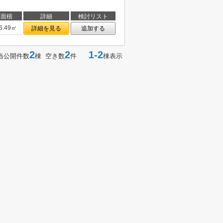
面積
詳細
検討リスト
6.49㎡
詳細を見る
追加する
2
2
1-2
当公開件数
棟 空き数
件
棟表示