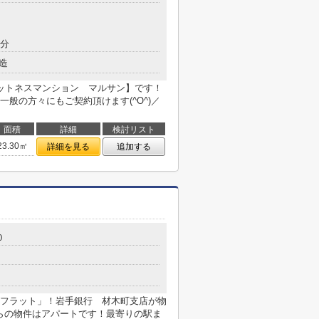
9分
造
ットネスマンション マルサン】です！
般の方々にもご契約頂けます(^O^)／
面積
詳細
検討リスト
23.30㎡
詳細を見る
追加する
０
フラット」！岩手銀行 材木町支店が物
ちらの物件はアパートです！最寄りの駅ま