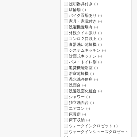
照明器具付き
(-)
駐輪場
(-)
バイク置場あり
(-)
家具・家電付き
(-)
洗濯機置場有
(-)
外観タイル張り
(-)
コンロ２口以上
(-)
食器洗い乾燥機
(-)
システムキッチン
(-)
対面式キッチン
(-)
バス・トイレ別
(-)
追焚機能浴室
(-)
浴室乾燥機
(-)
温水洗浄便座
(-)
洗面台
(-)
洗髪洗面化粧台
(-)
シャワー
(-)
独立洗面台
(-)
エアコン
(-)
床暖房
(-)
床下収納
(-)
ウォークインクロゼット
(-)
ウォークインシューズクロゼット