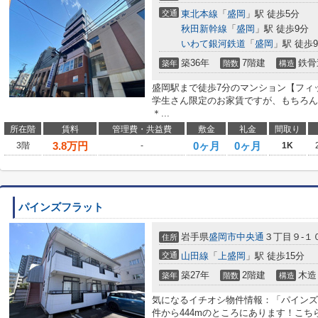
交通
東北本線
「
盛岡
」駅 徒歩5分
秋田新幹線
「
盛岡
」駅 徒歩9分
いわて銀河鉄道
「
盛岡
」駅 徒歩
築36年
7階建
鉄骨
築年
階数
構造
盛岡駅まで徒歩7分のマンション【フィ
学生さん限定のお家賃ですが、もちろん一
＊...
所在階
賃料
管理費・共益費
敷金
礼金
間取り
3.8
万円
0ヶ月
0ヶ月
3階
-
1K
パインズフラット
岩手県
盛岡市
中央通
３丁目９-１
住所
交通
山田線
「
上盛岡
」駅 徒歩15分
築27年
2階建
木造
築年
階数
構造
気になるイチオシ物件情報：「パインズ
件から444mのところにあります！こ