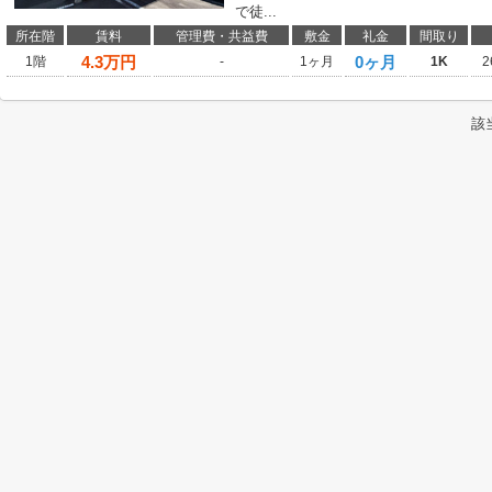
で徒...
所在階
賃料
管理費・共益費
敷金
礼金
間取り
4.3
万円
0ヶ月
1階
-
1ヶ月
1K
2
該