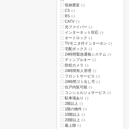
(-)
収納豊富
(-)
CS
(-)
BS
(-)
CATV
(-)
光ファイバー
(-)
インターネット対応
(-)
オートロック
(-)
TVモニタ付インターホン
(-)
宅配ボックス
(-)
24時間緊急通報システム
(-)
ディンプルキー
(-)
防犯カメラ
(-)
24時間有人管理
(-)
フロントサービス
(-)
24時間ゴミ出し可
(-)
住戸内覧可能
(-)
コンシェルジュサービス
(-)
駐車場あり
(-)
2階以上
(-)
1階の物件
(-)
10階以上
(-)
20階以上
(-)
最上階
(-)