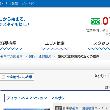
学生向け賃貸｜ガクナビ
営業時間：平日・土曜
定
盛岡市の郵便局
>
盛岡大通郵便局
>
盛岡大通郵便局の近くの物件
並び順：
空室物件のみ表示
該
フィットネスマンション マルサン
岩手県
盛岡市
開運橋通
３－４０
住所