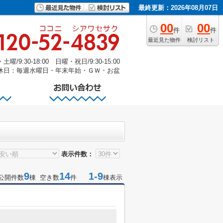
最終更新：2026年08月07日
00
00
件
件
最近見た物件
検討リスト
/9:30-18:00 日曜・祝日/9:30-15:00
休日：毎週水曜日・年末年始・ＧＷ・お盆
表示件数：
9
14
1-9
公開件数
棟 空き数
件
棟表示