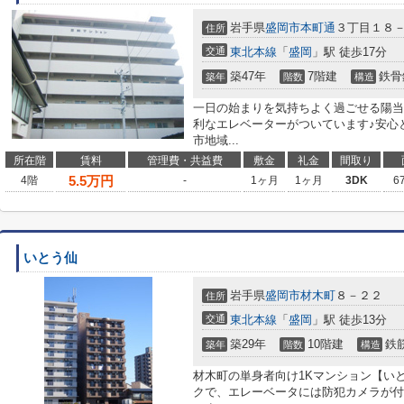
岩手県
盛岡市
本町通
３丁目１８
住所
交通
東北本線
「
盛岡
」駅 徒歩17分
築47年
7階建
鉄骨
築年
階数
構造
一日の始まりを気持ちよく過ごせる陽当
利なエレベーターがついています♪安心
市地域...
所在階
賃料
管理費・共益費
敷金
礼金
間取り
5.5
万円
4階
-
1ヶ月
1ヶ月
3DK
6
いとう仙
岩手県
盛岡市
材木町
８－２２
住所
交通
東北本線
「
盛岡
」駅 徒歩13分
築29年
10階建
鉄
築年
階数
構造
材木町の単身者向け1Kマンション【い
クで、エレーベータには防犯カメラが付