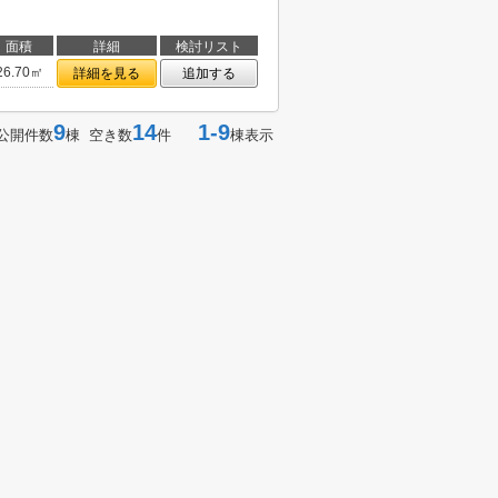
面積
詳細
検討リスト
26.70㎡
詳細を見る
追加する
9
14
1-9
公開件数
棟 空き数
件
棟表示