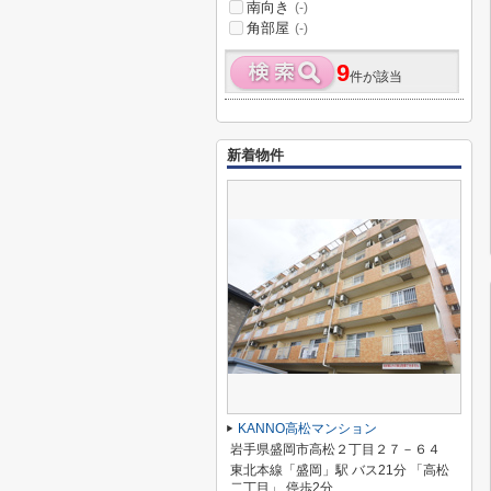
南向き
(-)
角部屋
(-)
9
件が該当
新着物件
KANNO高松マンション
岩手県盛岡市高松２丁目２７－６４
東北本線「盛岡」駅 バス21分 「高松
二丁目」 停歩2分