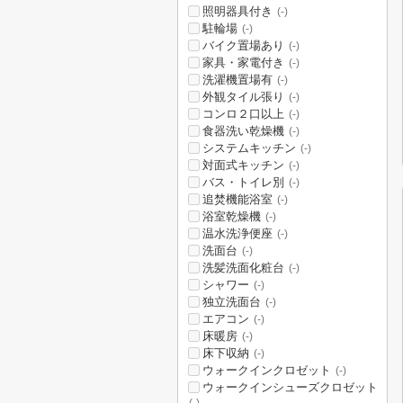
照明器具付き
(-)
駐輪場
(-)
バイク置場あり
(-)
家具・家電付き
(-)
洗濯機置場有
(-)
外観タイル張り
(-)
コンロ２口以上
(-)
食器洗い乾燥機
(-)
システムキッチン
(-)
対面式キッチン
(-)
バス・トイレ別
(-)
追焚機能浴室
(-)
浴室乾燥機
(-)
温水洗浄便座
(-)
洗面台
(-)
洗髪洗面化粧台
(-)
シャワー
(-)
独立洗面台
(-)
エアコン
(-)
床暖房
(-)
床下収納
(-)
ウォークインクロゼット
(-)
ウォークインシューズクロゼット