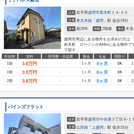
プチパレス銀杏
岩手県
盛岡市
梨木町
１４-３０
住所
交通
東北本線
「
盛岡
」駅 徒歩18分
築28年
2階建
木造
築年
階数
構造
盛岡市周辺にある物件をお求めの方は「
材木町 ローソンが444mにある物件で
で探す...
所在階
賃料
管理費・共益費
敷金
礼金
間取り
3.8
万円
0ヶ月
1階
-
1ヶ月
1K
2
3.9
万円
0ヶ月
1階
-
1ヶ月
1K
2
3.9
万円
0ヶ月
2階
-
1ヶ月
1K
2
パインズフラット
岩手県
盛岡市
中央通
３丁目９-１
住所
交通
山田線
「
上盛岡
」駅 徒歩15分