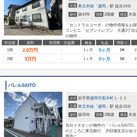
交通
東北本線
「
盛岡
」駅 徒歩14分
築43年
2階建
木造
築年
階数
構造
「セントラルコーポ」の物件情報をお探
コンビニ「セブンイレブン 大通3丁目店
の物件...
所在階
賃料
管理費・共益費
敷金
礼金
間取り
2.8
万円
0ヶ月
1階
-
1ヶ月
1K
1
3
万円
0ヶ月
2階
-
1ヶ月
1K
1
パレルSAITO
岩手県
盛岡市
梨木町
１-２２
住所
交通
東北本線
「
盛岡
」駅 徒歩16分
築35年
2階建
木造
築年
階数
構造
当社イチオシの物件の「パレルSAITO
のところに東北銀行 夕顔瀬支店があり
岡市に...