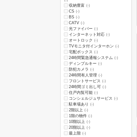
(-)
収納豊富
(-)
CS
(-)
BS
(-)
CATV
(-)
光ファイバー
(-)
インターネット対応
(-)
オートロック
(-)
TVモニタ付インターホン
(-)
宅配ボックス
(-)
24時間緊急通報システム
(-)
ディンプルキー
(-)
防犯カメラ
(-)
24時間有人管理
(-)
フロントサービス
(-)
24時間ゴミ出し可
(-)
住戸内覧可能
(-)
コンシェルジュサービス
(-)
駐車場あり
(-)
2階以上
(-)
1階の物件
(-)
10階以上
(-)
20階以上
(-)
最上階
(-)