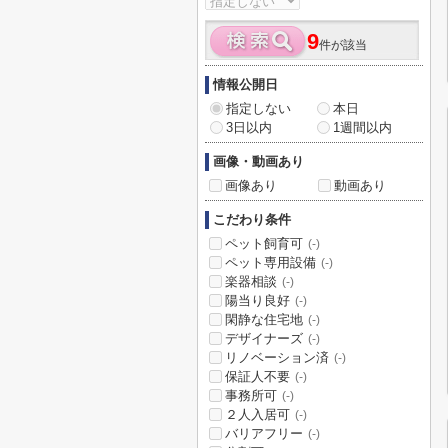
9
件が該当
情報公開日
指定しない
本日
3日以内
1週間以内
画像・動画あり
画像あり
動画あり
こだわり条件
ペット飼育可
(-)
ペット専用設備
(-)
楽器相談
(-)
陽当り良好
(-)
閑静な住宅地
(-)
デザイナーズ
(-)
リノベーション済
(-)
保証人不要
(-)
事務所可
(-)
２人入居可
(-)
バリアフリー
(-)