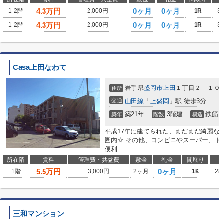
4.3
万円
0ヶ月
0ヶ月
1-2階
2,000円
1R
4.3
万円
0ヶ月
0ヶ月
1-2階
2,000円
1R
Casa上田なわて
岩手県
盛岡市
上田
１丁目２－１
住所
交通
山田線
「
上盛岡
」駅 徒歩3分
築21年
3階建
鉄筋
築年
階数
構造
平成17年に建てられた、まだまだ綺麗
圏内☆ その他、コンビニやスーパー、
便利...
所在階
賃料
管理費・共益費
敷金
礼金
間取り
5.5
万円
0ヶ月
1階
3,000円
2ヶ月
1K
2
三和マンション