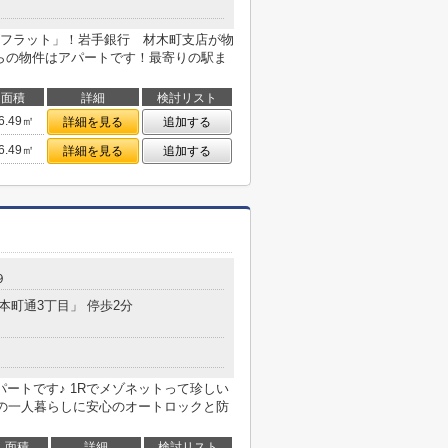
フラット」！岩手銀行 材木町支店が物
ちらの物件はアパートです！最寄りの駅ま
面積
詳細
検討リスト
6.49㎡
詳細を見る
追加する
6.49㎡
詳細を見る
追加する
９
「本町通3丁目」 停歩2分
パートです♪ 1Rでメゾネットって珍しい
性の一人暮らしに安心のオートロックと防
面積
詳細
検討リスト