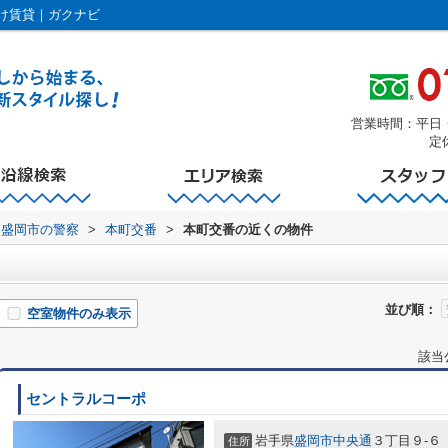
け賃貸｜ガクナビ
営業時間：平日・土曜
定
盛岡市の警察
>
本町交番
>
本町交番の近くの物件
並び順：
空室物件のみ表示
該当
セントラルコーポ
岩手県
盛岡市
中央通
３丁目９-６
住所