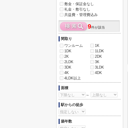
敷金・保証金なし
礼金・敷引なし
共益費・管理費込み
9
件が該当
間取り
ワンルーム
1K
1DK
1LDK
2K
2DK
2LDK
3K
3DK
3LDK
4K
4DK
4LDK以上
面積
～
駅からの徒歩
築年数