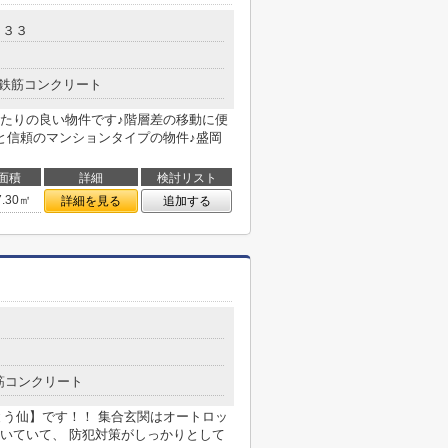
－３３
鉄筋コンクリート
たりの良い物件です♪階層差の移動に便
と信頼のマンションタイプの物件♪盛岡
面積
詳細
検討リスト
7.30㎡
詳細を見る
追加する
筋コンクリート
とう仙】です！！ 集合玄関はオートロッ
いていて、 防犯対策がしっかりとして