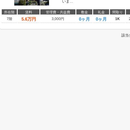
いま...
所在階
賃料
管理費・共益費
敷金
礼金
間取り
5.6
万円
0ヶ月
0ヶ月
7階
3,000円
1K
該当