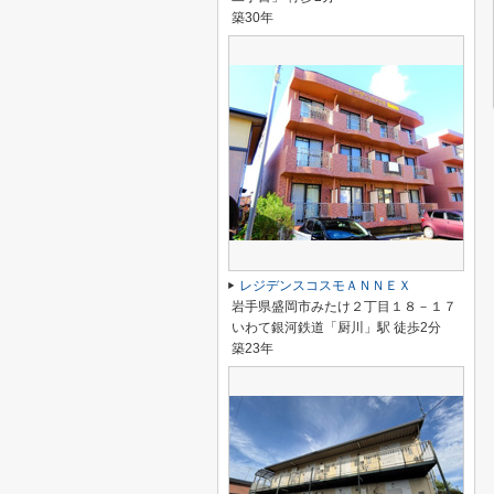
築30年
レジデンスコスモＡＮＮＥＸ
岩手県盛岡市みたけ２丁目１８－１７
いわて銀河鉄道「厨川」駅 徒歩2分
築23年