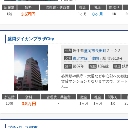
所在階
賃料
管理費・共益費
敷金
礼金
間取り
3.5
万円
0ヶ月
1階
-
1ヶ月
1K
2
盛岡ダイカンプラザCity
岩手県
盛岡市
長田町
２－２３
住所
交通
東北本線
「
盛岡
」駅 徒歩10分
築37年
13階建
鉄
築年
階数
構造
盛岡駅や県庁・大通など中心部への移動
賃貸マンションとなりますので、オート
ん...
所在階
賃料
管理費・共益費
敷金
礼金
間取り
3.8
万円
10階
-
1ヶ月
1ヶ月
1K
2