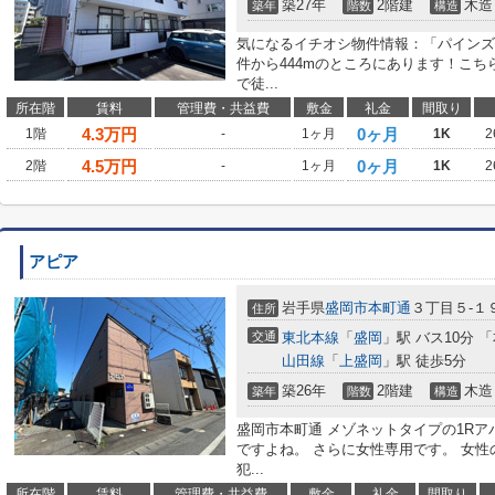
築27年
2階建
木造
築年
階数
構造
気になるイチオシ物件情報：「パインズ
件から444mのところにあります！こ
で徒...
所在階
賃料
管理費・共益費
敷金
礼金
間取り
4.3
万円
0ヶ月
1階
-
1ヶ月
1K
2
4.5
万円
0ヶ月
2階
-
1ヶ月
1K
2
アピア
岩手県
盛岡市
本町通
３丁目５-１
住所
交通
東北本線
「
盛岡
」駅 バス10分 
山田線
「
上盛岡
」駅 徒歩5分
築26年
2階建
木造
築年
階数
構造
盛岡市本町通 メゾネットタイプの1Rア
ですよね。 さらに女性専用です。 女
犯...
所在階
賃料
管理費・共益費
敷金
礼金
間取り