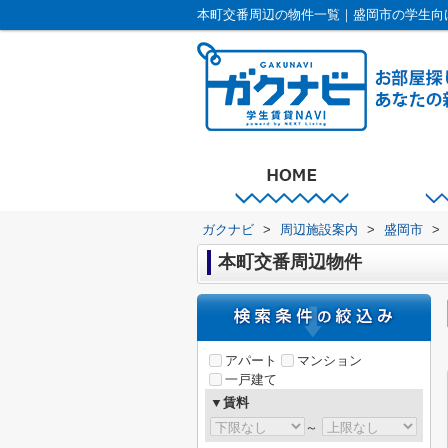
本町交番周辺の物件一覧｜盛岡市の学生向
ガクナビ
>
周辺施設案内
>
盛岡市
>
本町交番周辺物件
アパート
マンション
一戸建て
▼賃料
～