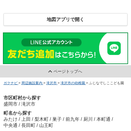
地図アプリで開く
ページトップへ
ガクナビ
>
周辺施設案内
>
滝沢市
>
滝沢市の幼稚園
>
ふじなでしここども園
市区町村から探す
盛岡市
/
滝沢市
町名から探す
みたけ
/
上田
/
梨木町
/
巣子
/
前九年
/
厨川
/
本町通
/
中央通
/
長田町
/
山王町