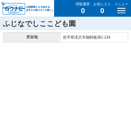
閲覧履歴
お気に入り
メニュー
0
0
ふじなでしここども園
所在地
岩手県滝沢市鵜飼狐洞1-134