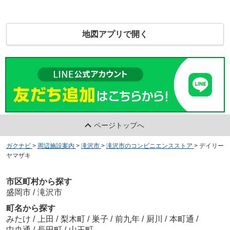
地図アプリで開く
ページトップへ
ガクナビ
>
周辺施設案内
>
滝沢市
>
滝沢市のコンビニエンスストア
>
デイリー
ヤマザキ
市区町村から探す
盛岡市
/
滝沢市
町名から探す
みたけ
/
上田
/
梨木町
/
巣子
/
前九年
/
厨川
/
本町通
/
中央通
/
長田町
/
山王町