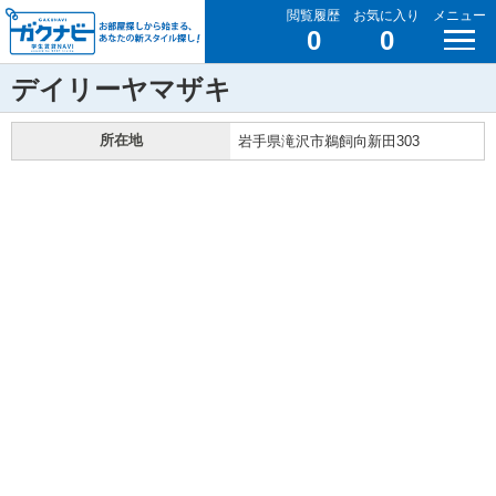
閲覧履歴
お気に入り
メニュー
0
0
デイリーヤマザキ
所在地
岩手県滝沢市鵜飼向新田303