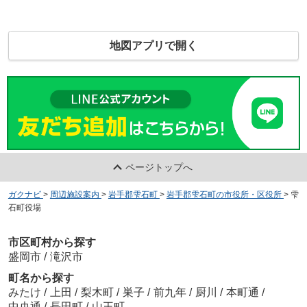
地図アプリで開く
ページトップへ
ガクナビ
>
周辺施設案内
>
岩手郡雫石町
>
岩手郡雫石町の市役所・区役所
>
雫
石町役場
市区町村から探す
盛岡市
/
滝沢市
町名から探す
みたけ
/
上田
/
梨木町
/
巣子
/
前九年
/
厨川
/
本町通
/
中央通
/
長田町
/
山王町