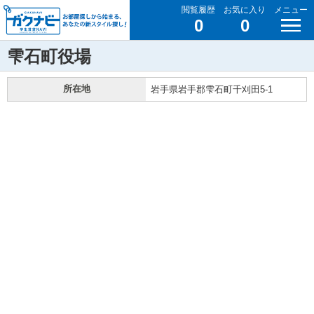
閲覧履歴
お気に入り
メニュー
0
0
雫石町役場
所在地
岩手県岩手郡雫石町千刈田5-1