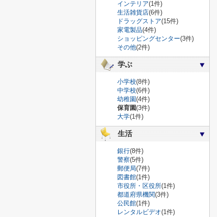
インテリア
(1件)
生活雑貨店
(6件)
ドラッグストア
(15件)
家電製品
(4件)
ショッピングセンター
(3件)
その他
(2件)
学ぶ
小学校
(8件)
中学校
(6件)
幼稚園
(4件)
保育園
(3件)
大学
(1件)
生活
銀行
(8件)
警察
(5件)
郵便局
(7件)
図書館
(1件)
市役所・区役所
(1件)
都道府県機関
(3件)
公民館
(1件)
レンタルビデオ
(1件)