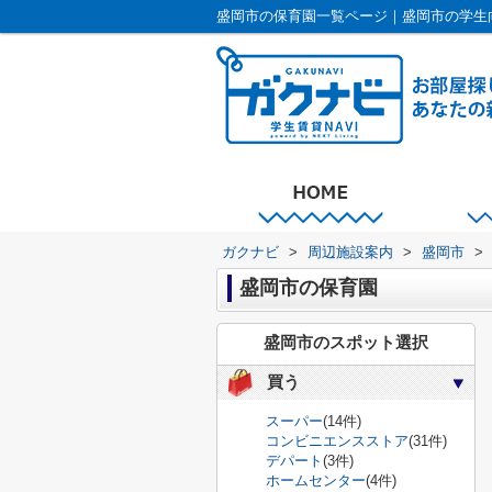
盛岡市の保育園一覧ページ｜盛岡市の学生
ガクナビ
>
周辺施設案内
>
盛岡市
>
盛岡市の保育園
盛岡市のスポット選択
買う
スーパー
(14件)
コンビニエンスストア
(31件)
デパート
(3件)
ホームセンター
(4件)