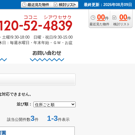
最終更新：2026年08月09日
00
00
件
件
最近見た物件
検討リスト
/9:30-18:00 日曜・祝日/9:30-15:00
休日：毎週水曜日・年末年始・ＧＷ・お盆
は対応できません。
並び順：
3
1-3
該当公開件数
件
件表示
育園