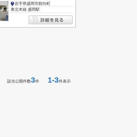
岩手県盛岡市館向町
東北本線 盛岡駅
3
1-3
該当公開件数
件
件表示