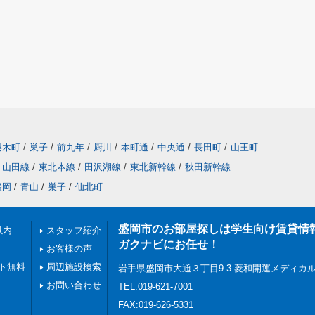
梨木町
/
巣子
/
前九年
/
厨川
/
本町通
/
中央通
/
長田町
/
山王町
山田線
/
東北本線
/
田沢湖線
/
東北新幹線
/
秋田新幹線
盛岡
/
青山
/
巣子
/
仙北町
盛岡市のお部屋探しは学生向け賃貸情
以内
スタッフ紹介
ガクナビにお任せ！
お客様の声
ト無料
周辺施設検索
岩手県盛岡市大通３丁目9-3 菱和開運メディカ
お問い合わせ
TEL:019-621-7001
FAX:019-626-5331