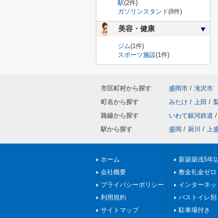
駅
(2件)
ガソリンスタンド
(8件)
美容・健康
ジム
(1件)
スポーツ施設
(1件)
市区町村から探す
盛岡市
/
滝沢市
町名から探す
みたけ
/
上田
/
路線から探す
いわて銀河鉄道
/
駅から探す
盛岡
/
厨川
/
上
ホーム
新築築浅5年
会社概要
敷金礼金ゼロ
プライバシーポリシー
インターネッ
利用規約
バストイレ別
サイトマップ
駐車場付き