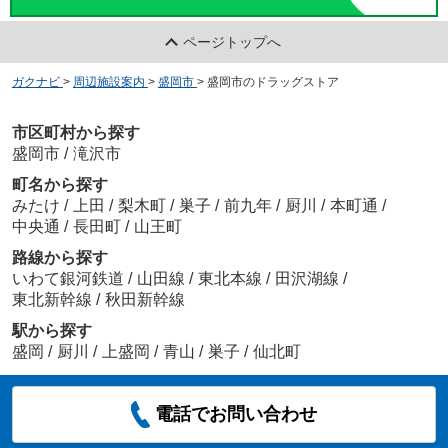
ページトップへ
ガクナビ
>
周辺施設案内
>
盛岡市
>
盛岡市のドラッグストア
市区町村から探す
盛岡市
/
滝沢市
町名から探す
みたけ
/
上田
/
梨木町
/
巣子
/
前九年
/
厨川
/
本町通
/
中央通
/
長田町
/
山王町
路線から探す
いわて銀河鉄道
/
山田線
/
東北本線
/
田沢湖線
/
東北新幹線
/
秋田新幹線
駅から探す
盛岡
/
厨川
/
上盛岡
/
青山
/
巣子
/
仙北町
電話でお問い合わせ