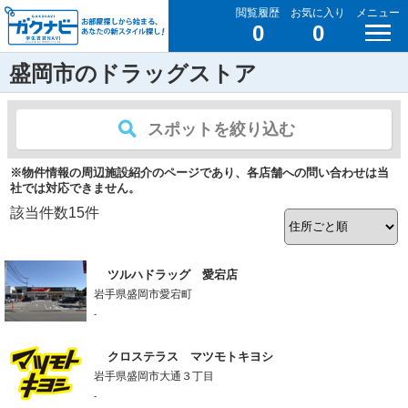
閲覧履歴
お気に入り
メニュー
0
0
盛岡市のドラッグストア
スポットを絞り込む
※物件情報の周辺施設紹介のページであり、各店舗への問い合わせは当
社では対応できません。
該当件数
15
件
ツルハドラッグ 愛宕店
岩手県盛岡市愛宕町
-
クロステラス マツモトキヨシ
岩手県盛岡市大通３丁目
-