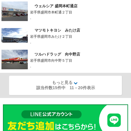
ウェルシア 盛岡本町通店
岩手県盛岡市本町通２丁目
-
マツモトキヨシ みたけ店
岩手県盛岡市みたけ２丁目
-
ツルハドラッグ 向中野店
岩手県盛岡市向中野５丁目
-
もっと見る
該当件数15件中
11
－
20
件表示